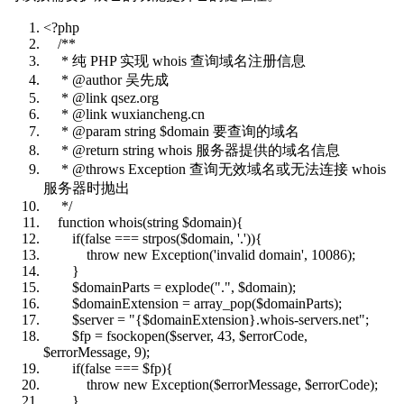
<?php
/**
* 纯 PHP 实现 whois 查询域名注册信息
* @author 吴先成
* @link qsez.org
* @link wuxiancheng.cn
* @param string $domain 要查询的域名
* @return string whois 服务器提供的域名信息
* @throws Exception 查询无效域名或无法连接 whois
服务器时抛出
*/
function whois(string $domain){
if(false === strpos($domain, '.')){
throw new Exception('invalid domain', 10086);
}
$domainParts = explode(".", $domain);
$domainExtension = array_pop($domainParts);
$server = "{$domainExtension}.whois-servers.net";
$fp = fsockopen($server, 43, $errorCode,
$errorMessage, 9);
if(false === $fp){
throw new Exception($errorMessage, $errorCode);
}