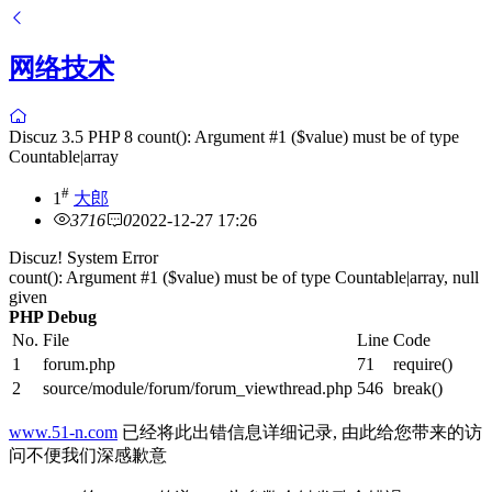
网络技术
Discuz 3.5 PHP 8 count(): Argument #1 ($value) must be of type
Countable|array
#
1
大郎
3716
0
2022-12-27 17:26
Discuz! System Error
count(): Argument #1 ($value) must be of type Countable|array, null
given
PHP Debug
No.
File
Line
Code
1
forum.php
71
require()
2
source/module/forum/forum_viewthread.php
546
break()
www.51-n.com
已经将此出错信息详细记录, 由此给您带来的访
问不便我们深感歉意